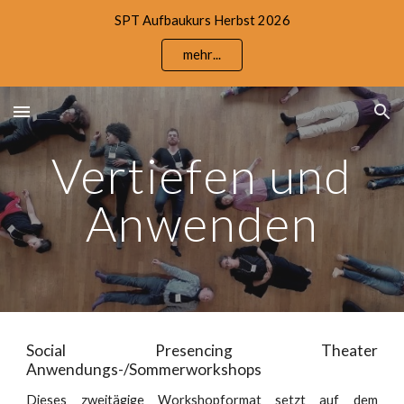
SPT Aufbaukurs Herbst 2026
Skip to main content
Skip to navigation
mehr...
Vertiefen und
Anwenden
Social Presencing Theater
Anwendungs-/Sommerworkshops
Dieses zweitägige Workshopformat setzt auf dem